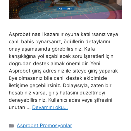
Asprobet nasıl kazanılır oyuna katılırsanız veya
canlı bahis oynarsanız, ödüllerin detaylarını
onay aşamasında görebilirsiniz. Kafa
karışıklığına yol açabilecek soru işaretleri için
doğrudan destek almak önemlidir. Yeni
Asprobet giriş adresiniz ile siteye giriş yaparak
üye olmasanız bile canlı destek ekibimizle
iletişime geçebilirsiniz. Dolayısıyla, zaten bir
hesabınız varsa, giriş hatasını düzeltmeyi
deneyebilirsiniz. Kullanıcı adını veya şifresini
unutan …
Devamını oku…
Kategoriler
Asprobet Promosyonlar