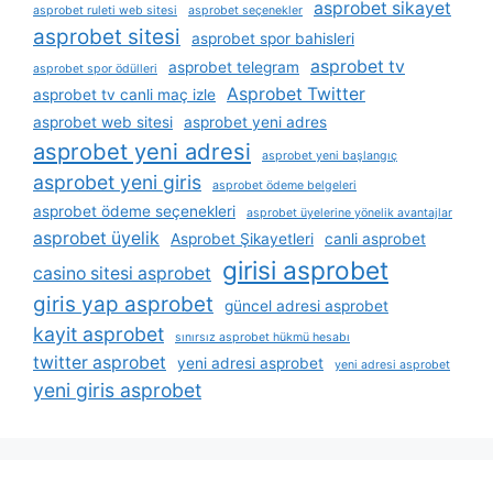
asprobet sikayet
asprobet ruleti web sitesi
asprobet seçenekler
asprobet sitesi
asprobet spor bahisleri
asprobet tv
asprobet telegram
asprobet spor ödülleri
Asprobet Twitter
asprobet tv canli maç izle
asprobet web sitesi
asprobet yeni adres
asprobet yeni adresi
asprobet yeni başlangıç
asprobet yeni giris
asprobet ödeme belgeleri
asprobet ödeme seçenekleri
asprobet üyelerine yönelik avantajlar
asprobet üyelik
Asprobet Şikayetleri
canli asprobet
girisi asprobet
casino sitesi asprobet
giris yap asprobet
güncel adresi asprobet
kayit asprobet
sınırsız asprobet hükmü hesabı
twitter asprobet
yeni adresi asprobet
yeni adresi asprobet
yeni giris asprobet