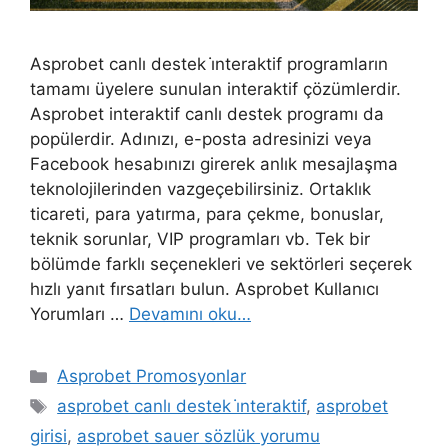
Asprobet canlı destek i̇nteraktif programların
tamamı üyelere sunulan interaktif çözümlerdir.
Asprobet interaktif canlı destek programı da
popülerdir. Adınızı, e-posta adresinizi veya
Facebook hesabınızı girerek anlık mesajlaşma
teknolojilerinden vazgeçebilirsiniz. Ortaklık
ticareti, para yatırma, para çekme, bonuslar,
teknik sorunlar, VIP programları vb. Tek bir
bölümde farklı seçenekleri ve sektörleri seçerek
hızlı yanıt fırsatları bulun. Asprobet Kullanıcı
Yorumları …
Devamını oku…
Kategoriler
Asprobet Promosyonlar
Etiketler
asprobet canlı destek i̇nteraktif
,
asprobet
girisi
,
asprobet sauer sözlük yorumu