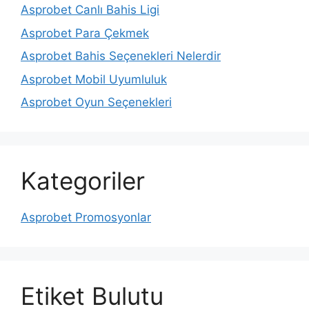
Asprobet Canlı Bahis Ligi
Asprobet Para Çekmek
Asprobet Bahis Seçenekleri Nelerdir
Asprobet Mobil Uyumluluk
Asprobet Oyun Seçenekleri
Kategoriler
Asprobet Promosyonlar
Etiket Bulutu