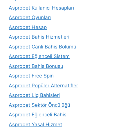
Asprobet Kullanıcı Hesapları
Asprobet Oyunları
Asprobet Hesap
Asprobet Bahis Hizmetleri
Asprobet Canlı Bahis Bölümü
Asprobet Eğlenceli Sistem
Asprobet Bahis Bonusu
Asprobet Free Spin
Asprobet Popüler Alternatifler
Asprobet Lig Bahisleri
Asprobet Sektör Öncülüğü
Asprobet Eğlenceli Bahis
Asprobet Yasal Hizmet