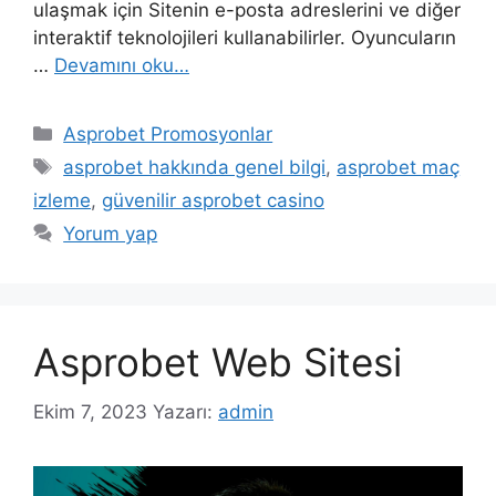
ulaşmak için Sitenin e-posta adreslerini ve diğer
interaktif teknolojileri kullanabilirler. Oyuncuların
…
Devamını oku…
Kategoriler
Asprobet Promosyonlar
Etiketler
asprobet hakkında genel bilgi
,
asprobet maç
izleme
,
güvenilir asprobet casino
Yorum yap
Asprobet Web Sitesi
Ekim 7, 2023
Yazarı:
admin