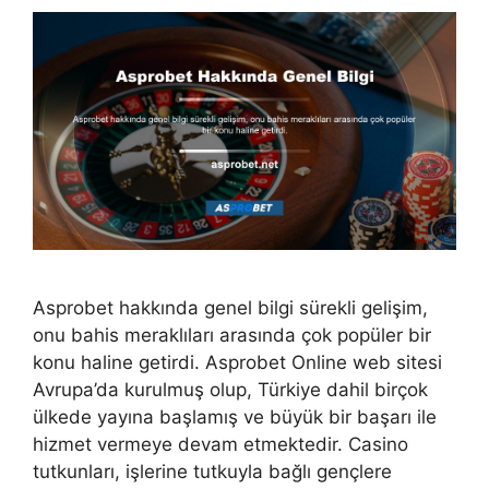
Asprobet hakkında genel bilgi sürekli gelişim,
onu bahis meraklıları arasında çok popüler bir
konu haline getirdi. Asprobet Online web sitesi
Avrupa’da kurulmuş olup, Türkiye dahil birçok
ülkede yayına başlamış ve büyük bir başarı ile
hizmet vermeye devam etmektedir. Casino
tutkunları, işlerine tutkuyla bağlı gençlere