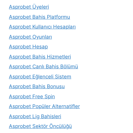
Asprobet Üyeleri
Asprobet Bahis Platformu
Asprobet Kullanıcı Hesapları
Asprobet Oyunları
Asprobet Hesap
Asprobet Bahis Hizmetleri
Asprobet Canlı Bahis Bölümü
Asprobet Eğlenceli Sistem
Asprobet Bahis Bonusu
Asprobet Free Spin
Asprobet Popüler Alternatifler
Asprobet Lig Bahisleri
Asprobet Sektör Öncülüğü