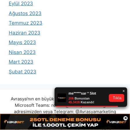
Eylül 2023
Ağustos 2023
Temmuz 2023
Haziran 2023
Mayıs 2023
Nisan 2023
Mart 2023
Şubat 2023
Avrasya'nın en büyük reklam platformunda olmak için
Microsoft Teams:
reklam@avrasyamarketing.com
adresimizden veya Telegram: @Avrasyamarketing
×
adresimizden irtibat kurabilirsiniz. (Tek iletişim
adreslerimiz teams / telegram ve mail adresimizdir.