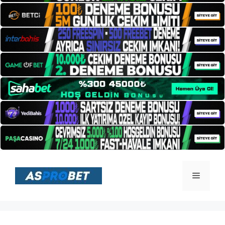
İçeriğe
atla
Menü