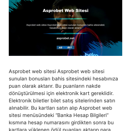
Asprobet web sitesi Asprobet web sitesi
sunulan bonusları bahis sitesindeki hesabınıza
puan olarak aktarır. Bu puanların nakde
dönüştürülmesi için elektronik kart gereklidir.
Elektronik biletler bilet satış sitelerinden satın
alınabilir. Bu kartları satın alıp Asprobet web
sitesi menüsündeki “Banka Hesap Bilgileri”
kısmına hesap numarasını girdikten sonra bu
kartlara yüklenen ödül puanları aktarıp para