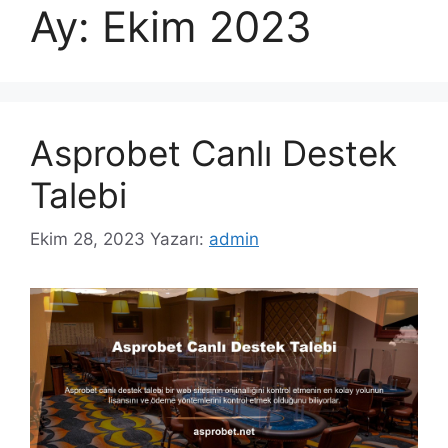
Ay:
Ekim 2023
Asprobet Canlı Destek
Talebi
Ekim 28, 2023
Yazarı:
admin