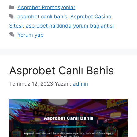
Kategoriler
Asprobet Promosyonlar
Etiketler
asprobet canlı bahis
,
Asprobet Casino
Sitesi
,
asprobet hakkında yorum bağlantısı
Yorum yap
Asprobet Canlı Bahis
Temmuz 12, 2023
Yazarı:
admin