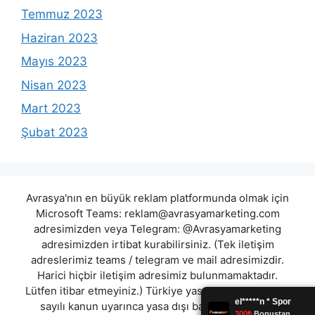
Temmuz 2023
Haziran 2023
Mayıs 2023
Nisan 2023
Mart 2023
Şubat 2023
Avrasya'nın en büyük reklam platformunda olmak için
Microsoft Teams:
reklam@avrasyamarketing.com
adresimizden veya Telegram: @Avrasyamarketing
adresimizden irtibat kurabilirsiniz. (Tek iletişim
adreslerimiz teams / telegram ve mail adresimizdir.
Harici hiçbir iletişim adresimiz bulunmamaktadır.
Lütfen itibar etmeyiniz.) Türkiye yasalarına göre 7258
sayılı kanun uyarınca yasa dışı bahis oynamanın