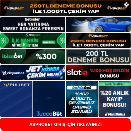
×
ASPROBET GİRİŞ İÇİN TIKLAYINIZ!