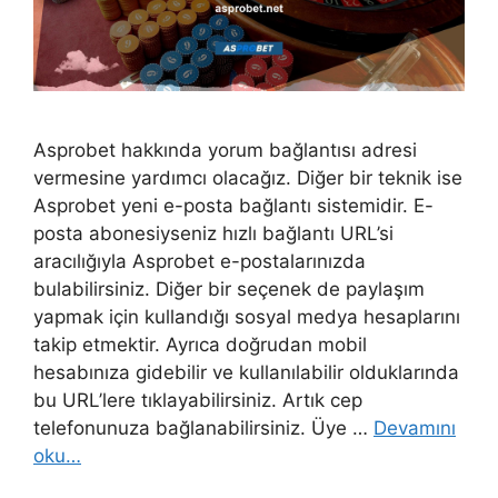
Asprobet hakkında yorum bağlantısı adresi
vermesine yardımcı olacağız. Diğer bir teknik ise
Asprobet yeni e-posta bağlantı sistemidir. E-
posta abonesiyseniz hızlı bağlantı URL’si
aracılığıyla Asprobet e-postalarınızda
bulabilirsiniz. Diğer bir seçenek de paylaşım
yapmak için kullandığı sosyal medya hesaplarını
takip etmektir. Ayrıca doğrudan mobil
hesabınıza gidebilir ve kullanılabilir olduklarında
bu URL’lere tıklayabilirsiniz. Artık cep
telefonunuza bağlanabilirsiniz. Üye …
Devamını
oku…