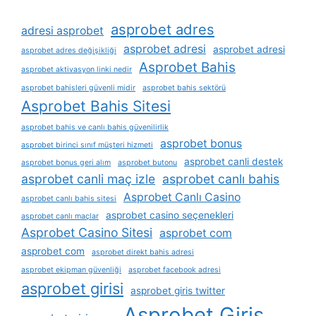
asprobet adres
adresi asprobet
asprobet adresi
asprobet adresi
asprobet adres değişikliği
Asprobet Bahis
asprobet aktivasyon linki nedir
asprobet bahisleri güvenli midir
asprobet bahis sektörü
Asprobet Bahis Sitesi
asprobet bahis ve canlı bahis güvenilirlik
asprobet bonus
asprobet birinci sınıf müşteri hizmeti
asprobet canli destek
asprobet bonus geri alım
asprobet butonu
asprobet canli maç izle
asprobet canlı bahis
Asprobet Canlı Casino
asprobet canlı bahis sitesi
asprobet casino seçenekleri
asprobet canlı maçlar
Asprobet Casino Sitesi
asprobet com
asprobet com
asprobet direkt bahis adresi
asprobet ekipman güvenliği
asprobet facebook adresi
asprobet girisi
asprobet giris twitter
Asprobet Giriş