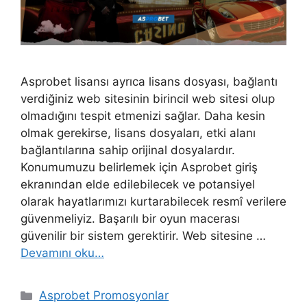
Asprobet lisansı ayrıca lisans dosyası, bağlantı
verdiğiniz web sitesinin birincil web sitesi olup
olmadığını tespit etmenizi sağlar. Daha kesin
olmak gerekirse, lisans dosyaları, etki alanı
bağlantılarına sahip orijinal dosyalardır.
Konumumuzu belirlemek için Asprobet giriş
ekranından elde edilebilecek ve potansiyel
olarak hayatlarımızı kurtarabilecek resmî verilere
güvenmeliyiz. Başarılı bir oyun macerası
güvenilir bir sistem gerektirir. Web sitesine …
Devamını oku…
Kategoriler
Asprobet Promosyonlar