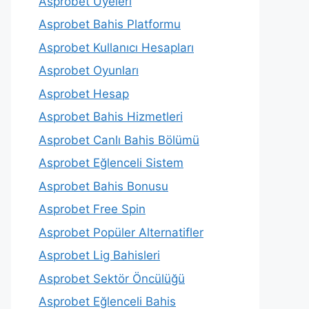
Asprobet Üyeleri
Asprobet Bahis Platformu
Asprobet Kullanıcı Hesapları
Asprobet Oyunları
Asprobet Hesap
Asprobet Bahis Hizmetleri
Asprobet Canlı Bahis Bölümü
Asprobet Eğlenceli Sistem
Asprobet Bahis Bonusu
Asprobet Free Spin
Asprobet Popüler Alternatifler
Asprobet Lig Bahisleri
Asprobet Sektör Öncülüğü
Asprobet Eğlenceli Bahis