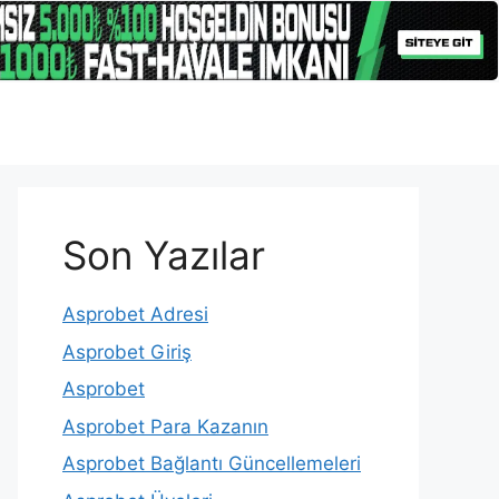
Son Yazılar
Asprobet Adresi
Asprobet Giriş
Asprobet
Asprobet Para Kazanın
Asprobet Bağlantı Güncellemeleri