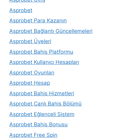
Asprobet
Asprobet Para Kazanın
Asprobet Bağlantı Güncellemeleri
Asprobet Üyeleri
Asprobet Bahis Platformu
Asprobet Kullanıcı Hesapları
Asprobet Oyunları
Asprobet Hesap
Asprobet Bahis Hizmetleri
Asprobet Canlı Bahis Bölümü
Asprobet Eğlenceli Sistem
Asprobet Bahis Bonusu
Asprobet Free Spin