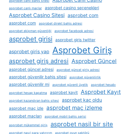
Asprobet Canlı Casino
asprobet canlı bahis sitesi
asprobet casino seçenekleri
asprobet canlı maçlar
Asprobet Casino Sitesi
asprobet com
asprobet com
asprobet direkt bahis adresi
asprobet ekipman güvenliği
asprobet facebook adresi
asprobet girisi
asprobet giris twitter
Asprobet Giriş
asprobet giris yap
asprobet giriş adresi
Asprobet Güncel
asprobet güncel adresi
asprobet güncel giriş adresi
asprobet güvenilir bahis sitesi
asprobet güvenilirlik
asprobet güvenilir mi
asprobet güvenli üyelik
asprobet hesabı
Asprobet Kayıt
asprobet kayit
asprobet hesap kapatma
asprobet kaç oldu
asprobet kazandıran bahis sitesi
asprobet maç izleme
asprobet maç izle
asprobet maçları
asprobet mobil bahis serisi
asprobet nasil bir site
asprobet mükemmel giriş
asprobet nasıl para yatırırım
asprobet oyun sektörü