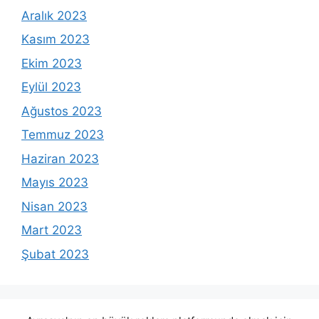
Aralık 2023
Kasım 2023
Ekim 2023
Eylül 2023
Ağustos 2023
Temmuz 2023
Haziran 2023
Mayıs 2023
Nisan 2023
Mart 2023
Şubat 2023