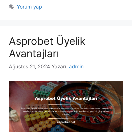
Yorum yap
Asprobet Üyelik
Avantajları
Ağustos 21, 2024
Yazarı:
admin