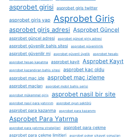
asprobet girisi
asprobet giris twitter
Asprobet Giriş
asprobet giris yap
asprobet giriş adresi
Asprobet Güncel
asprobet güncel adresi
asprobet güncel giriş adresi
asprobet güvenilir bahis sitesi
asprobet güvenilirlik
asprobet güvenilir mi
asprobet güvenli üyelik
asprobet hesabı
Asprobet Kayıt
asprobet kayit
asprobet hesap kapatma
asprobet kaç oldu
asprobet kazandıran bahis sitesi
asprobet maç izleme
asprobet maç izle
asprobet maçları
asprobet mobil bahis serisi
asprobet nasil bir site
asprobet mükemmel giriş
asprobet nasıl para yatırırım
asprobet oyun sektörü
asprobet para kazanma
asprobet para kazanımı
Asprobet Para Yatırma
asprobet para çekme
asprobet para yatırma stratejileri
asprobet para çekme limitleri
asprobet poker şikayet sonuçları