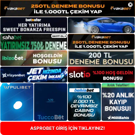
×
ASPROBET GİRİŞ İÇİN TIKLAYINIZ!