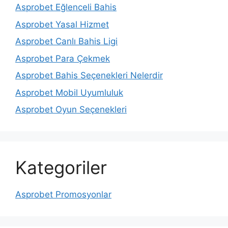
Asprobet Eğlenceli Bahis
Asprobet Yasal Hizmet
Asprobet Canlı Bahis Ligi
Asprobet Para Çekmek
Asprobet Bahis Seçenekleri Nelerdir
Asprobet Mobil Uyumluluk
Asprobet Oyun Seçenekleri
Kategoriler
Asprobet Promosyonlar