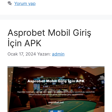
Yorum yap
Asprobet Mobil Giriş
İçin APK
Ocak 17, 2024
Yazarı:
admin