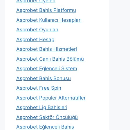
Asprobet Üyeleri
Asprobet Bahis Platformu
Asprobet Kullanıcı Hesapları
Asprobet Oyunları
Asprobet Hesap
Asprobet Bahis Hizmetleri
Asprobet Canlı Bahis Bölümü
Asprobet Eğlenceli Sistem
Asprobet Bahis Bonusu
Asprobet Free Spin
Asprobet Popüler Alternatifler
Asprobet Lig Bahisleri
Asprobet Sektör Öncülüğü
Asprobet Eğlenceli Bahis