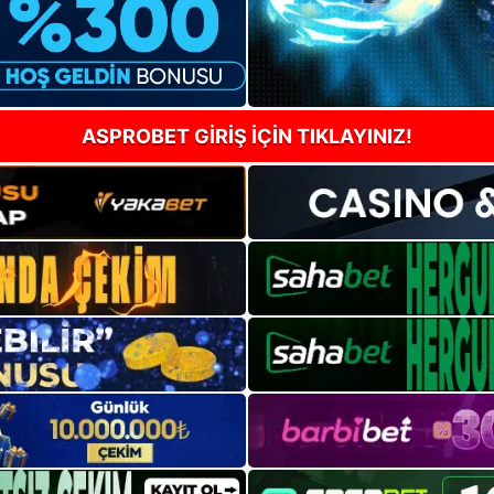
ASPROBET GİRİŞ İÇİN TIKLAYINIZ!