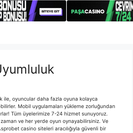
Uyumluluk
 ile, oyuncular daha fazla oyuna kolayca
ebilirler. Mobil uygulamaları yükleme zorluğundan
rlar! Tüm üyelerimize 7-24 hizmet sunuyoruz.
 zaman ve her yerde oyun oynayabilirsiniz. Ve
robet casino siteleri aracılığıyla güvenli bir