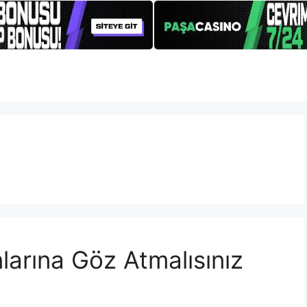
larına Göz Atmalısınız