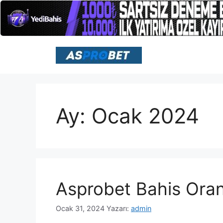
İçeriğe
atla
Ay:
Ocak 2024
Asprobet Bahis Oran
Ocak 31, 2024
Yazarı:
admin