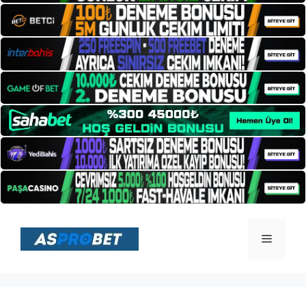
İçeriğe
atla
Menü