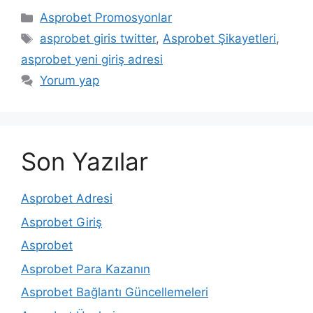
Kategoriler
Asprobet Promosyonlar
Etiketler
asprobet giris twitter
,
Asprobet Şikayetleri
,
asprobet yeni giriş adresi
Yorum yap
Son Yazılar
Asprobet Adresi
Asprobet Giriş
Asprobet
Asprobet Para Kazanın
Asprobet Bağlantı Güncellemeleri