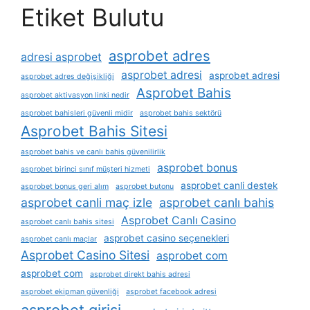
Etiket Bulutu
asprobet adres
adresi asprobet
asprobet adresi
asprobet adresi
asprobet adres değişikliği
Asprobet Bahis
asprobet aktivasyon linki nedir
asprobet bahisleri güvenli midir
asprobet bahis sektörü
Asprobet Bahis Sitesi
asprobet bahis ve canlı bahis güvenilirlik
asprobet bonus
asprobet birinci sınıf müşteri hizmeti
asprobet canli destek
asprobet bonus geri alım
asprobet butonu
asprobet canli maç izle
asprobet canlı bahis
Asprobet Canlı Casino
asprobet canlı bahis sitesi
asprobet casino seçenekleri
asprobet canlı maçlar
Asprobet Casino Sitesi
asprobet com
asprobet com
asprobet direkt bahis adresi
asprobet ekipman güvenliği
asprobet facebook adresi