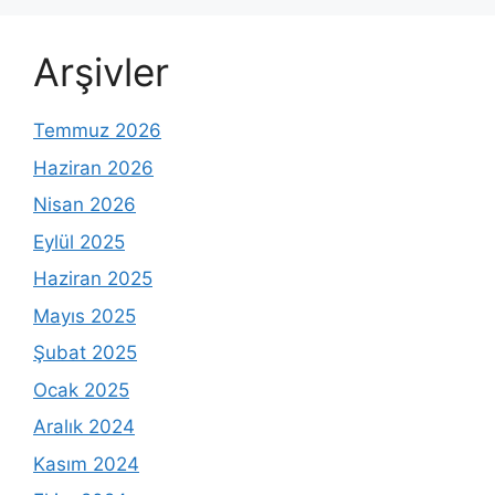
Arşivler
Temmuz 2026
Haziran 2026
Nisan 2026
Eylül 2025
Haziran 2025
Mayıs 2025
Şubat 2025
Ocak 2025
Aralık 2024
Kasım 2024