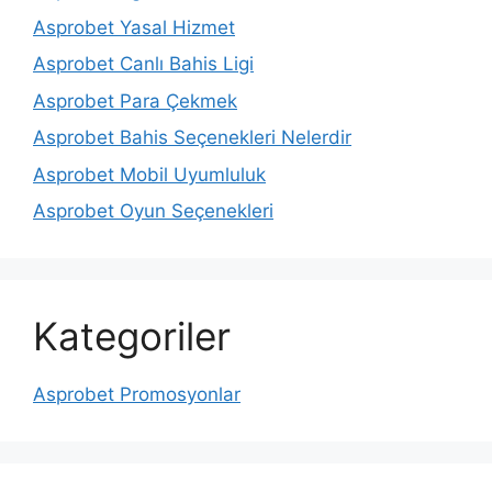
Asprobet Yasal Hizmet
Asprobet Canlı Bahis Ligi
Asprobet Para Çekmek
Asprobet Bahis Seçenekleri Nelerdir
Asprobet Mobil Uyumluluk
Asprobet Oyun Seçenekleri
Kategoriler
Asprobet Promosyonlar