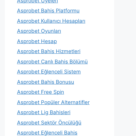
Asprobet Üyeleri
Asprobet Bahis Platformu
Asprobet Kullanıcı Hesapları
Asprobet Oyunları
Asprobet Hesap
Asprobet Bahis Hizmetleri
Asprobet Canlı Bahis Bölümü
Asprobet Eğlenceli Sistem
Asprobet Bahis Bonusu
Asprobet Free Spin
Asprobet Popüler Alternatifler
Asprobet Lig Bahisleri
Asprobet Sektör Öncülüğü
Asprobet Eğlenceli Bahis