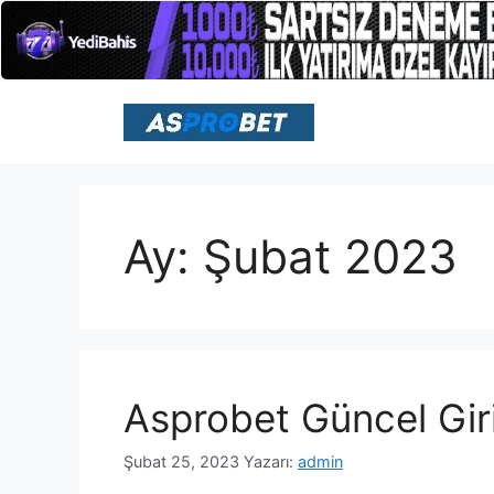
İçeriğe
atla
Ay:
Şubat 2023
Asprobet Güncel Gir
Şubat 25, 2023
Yazarı:
admin