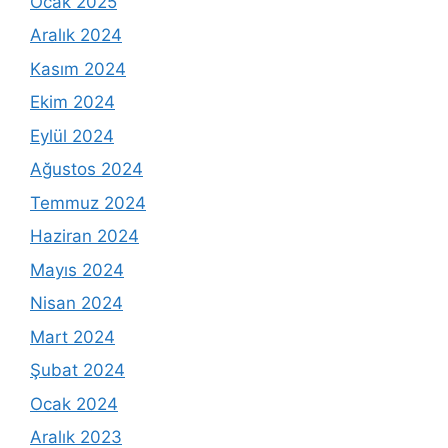
Ocak 2025
Aralık 2024
Kasım 2024
Ekim 2024
Eylül 2024
Ağustos 2024
Temmuz 2024
Haziran 2024
Mayıs 2024
Nisan 2024
Mart 2024
Şubat 2024
Ocak 2024
Aralık 2023