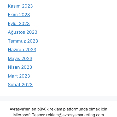
Kasım 2023
Ekim 2023
Eylül 2023
Ağustos 2023
Temmuz 2023
Haziran 2023
Mayıs 2023
Nisan 2023
Mart 2023
Şubat 2023
Avrasya'nın en büyük reklam platformunda olmak için
Microsoft Teams:
reklam@avrasyamarketing.com