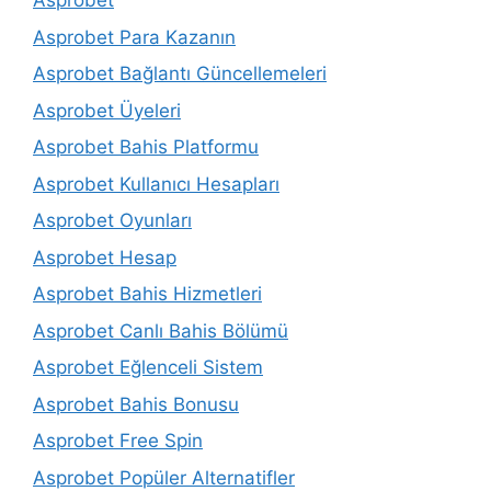
Asprobet
Asprobet Para Kazanın
Asprobet Bağlantı Güncellemeleri
Asprobet Üyeleri
Asprobet Bahis Platformu
Asprobet Kullanıcı Hesapları
Asprobet Oyunları
Asprobet Hesap
Asprobet Bahis Hizmetleri
Asprobet Canlı Bahis Bölümü
Asprobet Eğlenceli Sistem
Asprobet Bahis Bonusu
Asprobet Free Spin
Asprobet Popüler Alternatifler