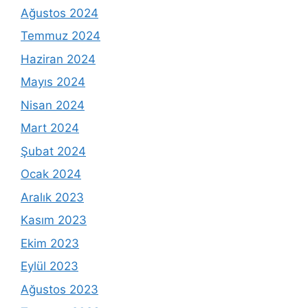
Ağustos 2024
Temmuz 2024
Haziran 2024
Mayıs 2024
Nisan 2024
Mart 2024
Şubat 2024
Ocak 2024
Aralık 2023
Kasım 2023
Ekim 2023
Eylül 2023
Ağustos 2023