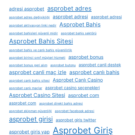
asprobet adres
adresi asprobet
asprobet adresi
asprobet adresi
asprobet adres değişikliği
Asprobet Bahis
asprobet aktivasyon linki nedir
asprobet bahisleri güvenli midir
asprobet bahis sektörü
Asprobet Bahis Sitesi
asprobet bahis ve canlı bahis güvenilirlik
asprobet bonus
asprobet birinci sınıf müşteri hizmeti
asprobet canli destek
asprobet bonus geri alım
asprobet butonu
asprobet canli maç izle
asprobet canlı bahis
Asprobet Canlı Casino
asprobet canlı bahis sitesi
asprobet casino seçenekleri
asprobet canlı maçlar
Asprobet Casino Sitesi
asprobet com
asprobet com
asprobet direkt bahis adresi
asprobet ekipman güvenliği
asprobet facebook adresi
asprobet girisi
asprobet giris twitter
Asprobet Giriş
asprobet giris yap