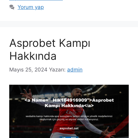
Yorum yap
Asprobet Kampı
Hakkında
Mayıs 25, 2024
Yazarı:
admin