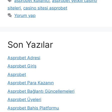
asprobet kullanıcı
,
asprobet yetkili casino
siteleri
,
casino sitesi asprobet
Yorum yap
Son Yazılar
Asprobet Adresi
Asprobet Giriş
Asprobet
Asprobet Para Kazanın
Asprobet Bağlantı Güncellemeleri
Asprobet Üyeleri
Asprobet Bahis Platformu