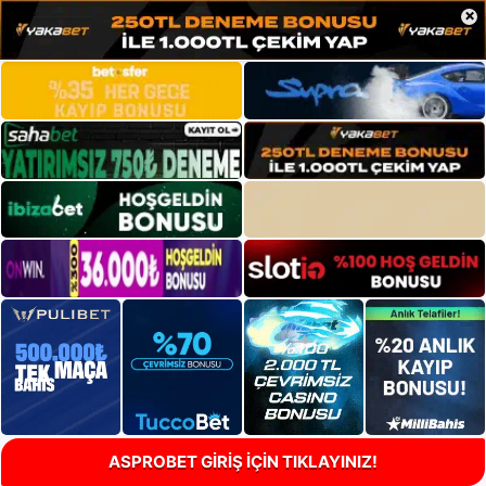
×
ASPROBET GİRİŞ İÇİN TIKLAYINIZ!