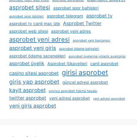
asprobet ruleti web sitesi
asprobet seçenekler
asprobet sitesi
asprobet spor bahisleri
asprobet tv
asprobet telegram
asprobet spor ödülleri
Asprobet Twitter
asprobet tv canli maç izle
asprobet web sitesi
asprobet yeni adres
asprobet yeni adresi
asprobet yeni başlangıç
asprobet yeni giris
asprobet ödeme belgeleri
asprobet ödeme seçenekleri
asprobet üyelerine yönelik avantajlar
asprobet üyelik
Asprobet Şikayetleri
canli asprobet
girisi asprobet
casino sitesi asprobet
giris yap asprobet
güncel adresi asprobet
kayit asprobet
sınırsız asprobet hükmü hesabı
twitter asprobet
yeni adresi asprobet
yeni adresi asprobet
yeni giris asprobet