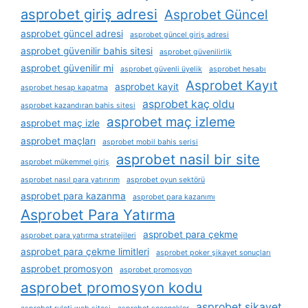
asprobet giriş adresi
Asprobet Güncel
asprobet güncel adresi
asprobet güncel giriş adresi
asprobet güvenilir bahis sitesi
asprobet güvenilirlik
asprobet güvenilir mi
asprobet güvenli üyelik
asprobet hesabı
Asprobet Kayıt
asprobet kayit
asprobet hesap kapatma
asprobet kaç oldu
asprobet kazandıran bahis sitesi
asprobet maç izleme
asprobet maç izle
asprobet maçları
asprobet mobil bahis serisi
asprobet nasil bir site
asprobet mükemmel giriş
asprobet nasıl para yatırırım
asprobet oyun sektörü
asprobet para kazanma
asprobet para kazanımı
Asprobet Para Yatırma
asprobet para çekme
asprobet para yatırma stratejileri
asprobet para çekme limitleri
asprobet poker şikayet sonuçları
asprobet promosyon
asprobet promosyon
asprobet promosyon kodu
asprobet sikayet