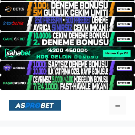
İçeriğe
atla
Menü