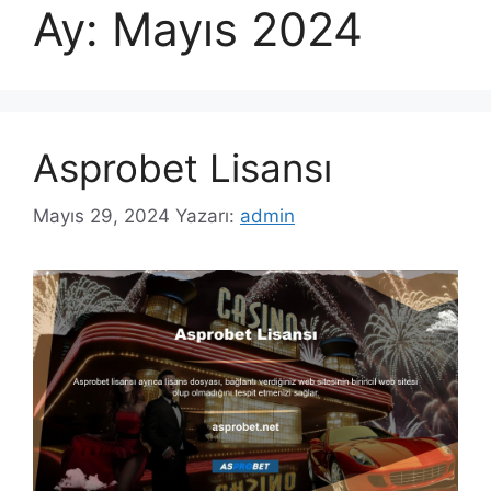
Ay:
Mayıs 2024
Asprobet Lisansı
Mayıs 29, 2024
Yazarı:
admin