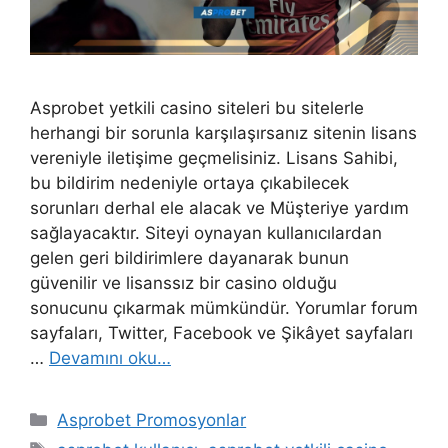
Asprobet yetkili casino siteleri bu sitelerle
herhangi bir sorunla karşılaşırsanız sitenin lisans
vereniyle iletişime geçmelisiniz. Lisans Sahibi,
bu bildirim nedeniyle ortaya çıkabilecek
sorunları derhal ele alacak ve Müşteriye yardım
sağlayacaktır. Siteyi oynayan kullanıcılardan
gelen geri bildirimlere dayanarak bunun
güvenilir ve lisanssız bir casino olduğu
sonucunu çıkarmak mümkündür. Yorumlar forum
sayfaları, Twitter, Facebook ve Şikâyet sayfaları
…
Devamını oku…
Kategoriler
Asprobet Promosyonlar
Etiketler