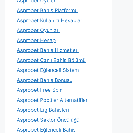
Asprobet Üyeleri
Asprobet Bahis Platformu
Asprobet Kullanıcı Hesapları
Asprobet Oyunları
Asprobet Hesap
Asprobet Bahis Hizmetleri
Asprobet Canlı Bahis Bölümü
Asprobet Eğlenceli Sistem
Asprobet Bahis Bonusu
Asprobet Free Spin
Asprobet Popüler Alternatifler
Asprobet Lig Bahisleri
Asprobet Sektör Öncülüğü
Asprobet Eğlenceli Bahis