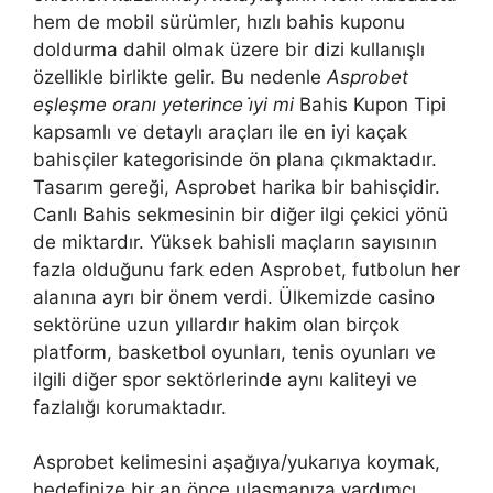
hem de mobil sürümler, hızlı bahis kuponu
doldurma dahil olmak üzere bir dizi kullanışlı
özellikle birlikte gelir. Bu nedenle
Asprobet
eşleşme oranı yeterince i̇yi mi
Bahis Kupon Tipi
kapsamlı ve detaylı araçları ile en iyi kaçak
bahisçiler kategorisinde ön plana çıkmaktadır.
Tasarım gereği, Asprobet harika bir bahisçidir.
Canlı Bahis sekmesinin bir diğer ilgi çekici yönü
de miktardır. Yüksek bahisli maçların sayısının
fazla olduğunu fark eden Asprobet, futbolun her
alanına ayrı bir önem verdi. Ülkemizde casino
sektörüne uzun yıllardır hakim olan birçok
platform, basketbol oyunları, tenis oyunları ve
ilgili diğer spor sektörlerinde aynı kaliteyi ve
fazlalığı korumaktadır.
Asprobet kelimesini aşağıya/yukarıya koymak,
hedefinize bir an önce ulaşmanıza yardımcı