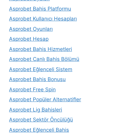
Asprobet Bahis Platformu
Asprobet Kullanıcı Hesapları
Asprobet Oyunları
Asprobet Hesap
Asprobet Bahis Hizmetleri
Asprobet Canlı Bahis Bölümü
Asprobet Eğlenceli Sistem
Asprobet Bahis Bonusu
Asprobet Free Spin
Asprobet Popüler Alternatifler
Asprobet Lig Bahisleri
Asprobet Sektör Öncülüğü
Asprobet Eğlenceli Bahis