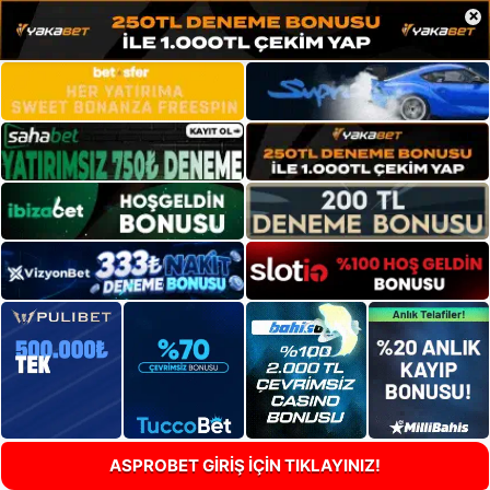
×
ASPROBET GİRİŞ İÇİN TIKLAYINIZ!