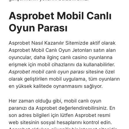
Asprobet Mobil Canlı
Oyun Parası
Asprobet Nasıl Kazanılır Sitemizde aktif olarak
Asprobet Mobil Canlı Oyun Jetonları satın alan
oyuncular, daha ilginç canlı casino oyunlarına
erişmek için mobil cihazlarını da kullanabilirler.
Asprobet mobil canlı oyun parası
sitesine özel
olarak geliştirilen mobil uygulama, tüm oyunların
en yüksek kalitede oynanmasını sağlıyor.
Her zaman olduğu gibi, mobil canlı oyun
paranızı da Asprobet değerlendirebilirsiniz. En
son adres bilgileri için lütfen Asprobet resmi
web sitesinin sosyal hesaplarını kontrol edin.