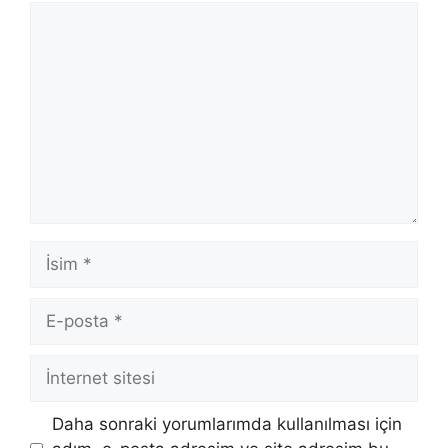
Yorum
İsim
E-
posta
İnternet
sitesi
Daha sonraki yorumlarımda kullanılması için