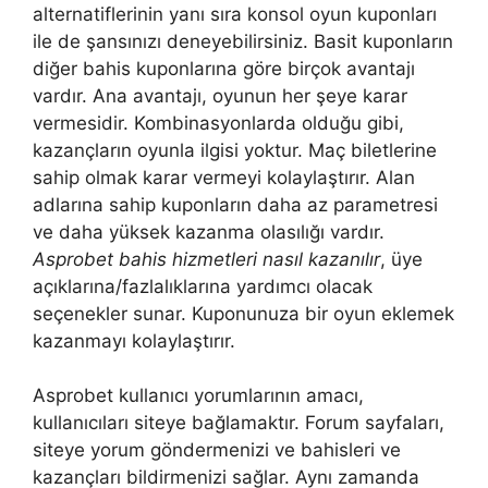
alternatiflerinin yanı sıra konsol oyun kuponları
ile de şansınızı deneyebilirsiniz. Basit kuponların
diğer bahis kuponlarına göre birçok avantajı
vardır. Ana avantajı, oyunun her şeye karar
vermesidir. Kombinasyonlarda olduğu gibi,
kazançların oyunla ilgisi yoktur. Maç biletlerine
sahip olmak karar vermeyi kolaylaştırır. Alan
adlarına sahip kuponların daha az parametresi
ve daha yüksek kazanma olasılığı vardır.
Asprobet bahis hizmetleri nasıl kazanılır
, üye
açıklarına/fazlalıklarına yardımcı olacak
seçenekler sunar. Kuponunuza bir oyun eklemek
kazanmayı kolaylaştırır.
Asprobet kullanıcı yorumlarının amacı,
kullanıcıları siteye bağlamaktır. Forum sayfaları,
siteye yorum göndermenizi ve bahisleri ve
kazançları bildirmenizi sağlar. Aynı zamanda