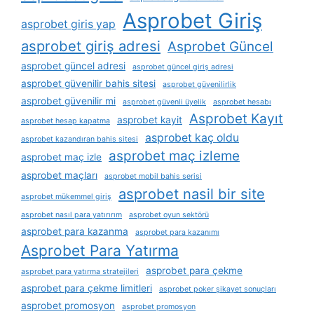
Asprobet Giriş
asprobet giris yap
asprobet giriş adresi
Asprobet Güncel
asprobet güncel adresi
asprobet güncel giriş adresi
asprobet güvenilir bahis sitesi
asprobet güvenilirlik
asprobet güvenilir mi
asprobet güvenli üyelik
asprobet hesabı
Asprobet Kayıt
asprobet kayit
asprobet hesap kapatma
asprobet kaç oldu
asprobet kazandıran bahis sitesi
asprobet maç izleme
asprobet maç izle
asprobet maçları
asprobet mobil bahis serisi
asprobet nasil bir site
asprobet mükemmel giriş
asprobet nasıl para yatırırım
asprobet oyun sektörü
asprobet para kazanma
asprobet para kazanımı
Asprobet Para Yatırma
asprobet para çekme
asprobet para yatırma stratejileri
asprobet para çekme limitleri
asprobet poker şikayet sonuçları
asprobet promosyon
asprobet promosyon