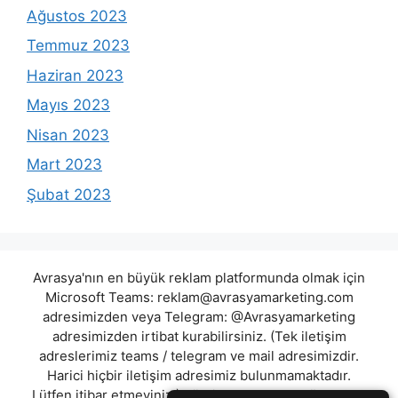
Ağustos 2023
Temmuz 2023
Haziran 2023
Mayıs 2023
Nisan 2023
Mart 2023
Şubat 2023
Avrasya'nın en büyük reklam platformunda olmak için
Microsoft Teams:
reklam@avrasyamarketing.com
adresimizden veya Telegram: @Avrasyamarketing
adresimizden irtibat kurabilirsiniz. (Tek iletişim
adreslerimiz teams / telegram ve mail adresimizdir.
Harici hiçbir iletişim adresimiz bulunmamaktadır.
Lütfen itibar etmeyiniz.) Türkiye yasalarına göre 7258