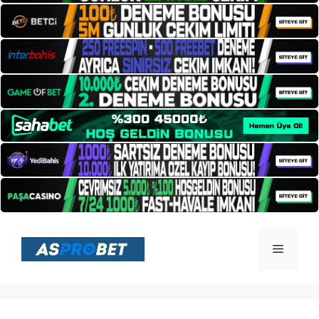
İçeriğe
atla
Menü