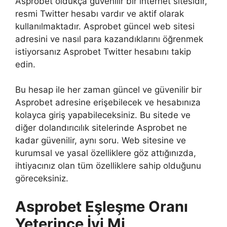
Asprobet oldukça güvenilir bir internet sitesidir,
resmi Twitter hesabı vardır ve aktif olarak
kullanılmaktadır. Asprobet güncel web sitesi
adresini ve nasıl para kazandıklarını öğrenmek
istiyorsanız Asprobet Twitter hesabını takip
edin.
Bu hesap ile her zaman güncel ve güvenilir bir
Asprobet adresine erişebilecek ve hesabınıza
kolayca giriş yapabileceksiniz. Bu sitede ve
diğer dolandırıcılık sitelerinde Asprobet ne
kadar güvenilir, aynı soru. Web sitesine ve
kurumsal ve yasal özelliklere göz attığınızda,
ihtiyacınız olan tüm özelliklere sahip olduğunu
göreceksiniz.
Asprobet Eşleşme Oranı
Yeterince İyi Mi