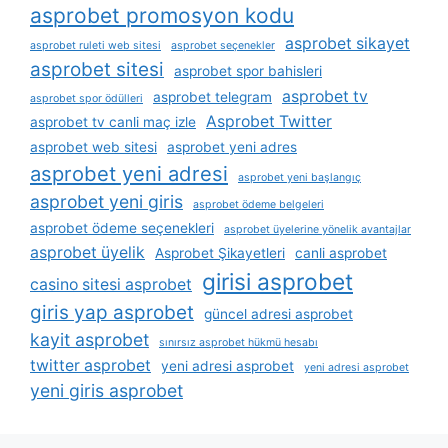
asprobet promosyon kodu
asprobet sikayet
asprobet ruleti web sitesi
asprobet seçenekler
asprobet sitesi
asprobet spor bahisleri
asprobet tv
asprobet telegram
asprobet spor ödülleri
Asprobet Twitter
asprobet tv canli maç izle
asprobet web sitesi
asprobet yeni adres
asprobet yeni adresi
asprobet yeni başlangıç
asprobet yeni giris
asprobet ödeme belgeleri
asprobet ödeme seçenekleri
asprobet üyelerine yönelik avantajlar
asprobet üyelik
Asprobet Şikayetleri
canli asprobet
girisi asprobet
casino sitesi asprobet
giris yap asprobet
güncel adresi asprobet
kayit asprobet
sınırsız asprobet hükmü hesabı
twitter asprobet
yeni adresi asprobet
yeni adresi asprobet
yeni giris asprobet