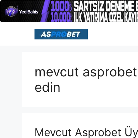
İçeriğe
atla
mevcut asprobet ü
edin
Mevcut Asprobet Üyel