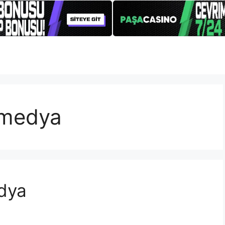
 medya
dya