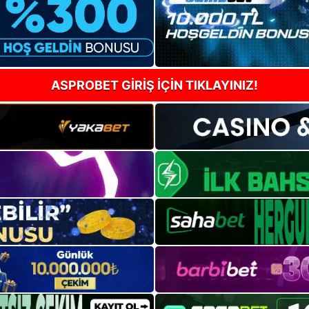
ASPROBET GİRİŞ İÇİN TIKLAYINIZ!