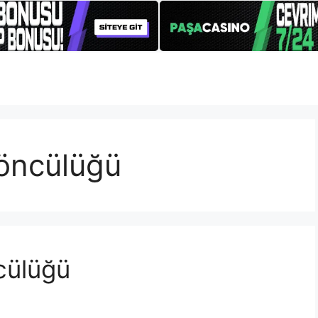
 öncülüğü
cülüğü