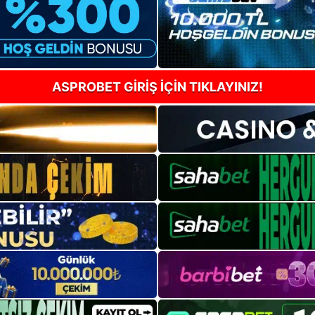
ASPROBET GİRİŞ İÇİN TIKLAYINIZ!