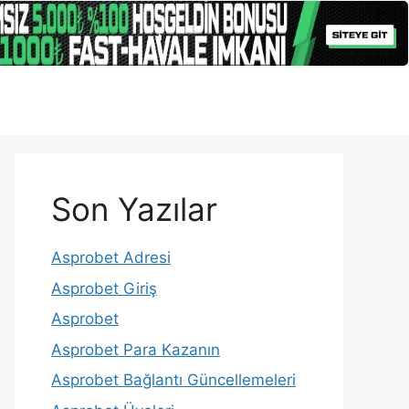
Son Yazılar
Asprobet Adresi
Asprobet Giriş
Asprobet
Asprobet Para Kazanın
Asprobet Bağlantı Güncellemeleri