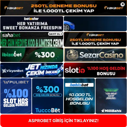
×
ASPROBET GİRİŞ İÇİN TIKLAYINIZ!