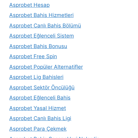
Asprobet Hesap
Asprobet Bahis Hizmetleri
Asprobet Canlı Bahis Bölümü
Asprobet Eğlenceli Sistem
Asprobet Bahis Bonusu
Asprobet Free Spin
Asprobet Popüler Alternatifler
Asprobet Lig Bahisleri
Asprobet Sektör Öncülüğü
Asprobet Eğlenceli Bahis
Asprobet Yasal Hizmet
Asprobet Canlı Bahis Ligi
Asprobet Para Çekmek