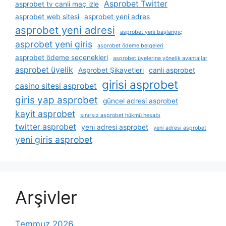
Asprobet Twitter
asprobet tv canli maç izle
asprobet web sitesi
asprobet yeni adres
asprobet yeni adresi
asprobet yeni başlangıç
asprobet yeni giris
asprobet ödeme belgeleri
asprobet ödeme seçenekleri
asprobet üyelerine yönelik avantajlar
asprobet üyelik
Asprobet Şikayetleri
canli asprobet
girisi asprobet
casino sitesi asprobet
giris yap asprobet
güncel adresi asprobet
kayit asprobet
sınırsız asprobet hükmü hesabı
twitter asprobet
yeni adresi asprobet
yeni adresi asprobet
yeni giris asprobet
Arşivler
Temmuz 2026