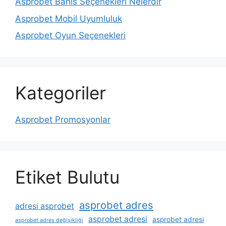
Asprobet Bahis Seçenekleri Nelerdir
Asprobet Mobil Uyumluluk
Asprobet Oyun Seçenekleri
Kategoriler
Asprobet Promosyonlar
Etiket Bulutu
asprobet adres
adresi asprobet
asprobet adresi
asprobet adresi
asprobet adres değişikliği