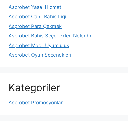
Asprobet Yasal Hizmet
Asprobet Canlı Bahis Ligi
Asprobet Para Çekmek
Asprobet Bahis Seçenekleri Nelerdir
Asprobet Mobil Uyumluluk
Asprobet Oyun Seçenekleri
Kategoriler
Asprobet Promosyonlar