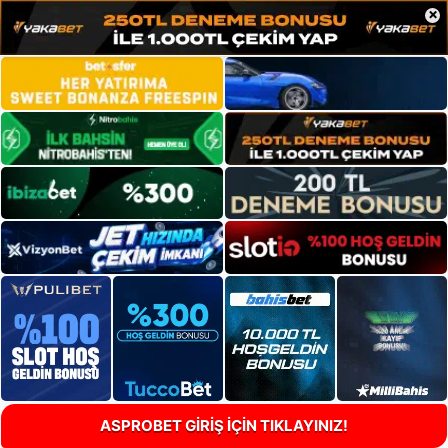
×
ASPROBET GİRİŞ İÇİN TIKLAYINIZ!