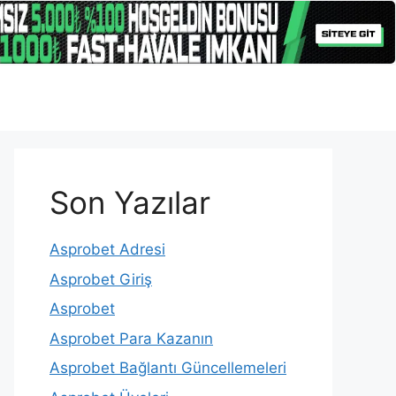
Son Yazılar
Asprobet Adresi
Asprobet Giriş
Asprobet
Asprobet Para Kazanın
Asprobet Bağlantı Güncellemeleri