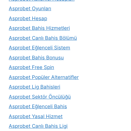
Asprobet Oyunları
Asprobet Hesap
Asprobet Bahis Hizmetleri
Asprobet Canlı Bahis Bölümü
Asprobet Eğlenceli Sistem
Asprobet Bahis Bonusu
Asprobet Free Spin
Asprobet Popüler Alternatifler
Asprobet Lig Bahisleri
Asprobet Sektör Öncülüğü
Asprobet Eğlenceli Bahis
Asprobet Yasal Hizmet
Asprobet Canlı Bahis Ligi