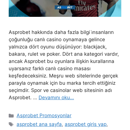
Asprobet hakkında daha fazla bilgi i̇nsanların
çoğunluğu canlı casino oynamaya gelince
yalnızca dört oyunu düşünüyor: blackjack,
bakara, rulet ve poker. Dört ana kategori vardır,
ancak Asprobet bu oyunlara ilişkin kurallarına
uyarsanız farklı canlı casino masası
keşfedeceksiniz. Meşru web sitelerinde gerçek
parayla oynamak için bu marka tercih ettiğiniz
seçimdir. Spor ve casinolar web sitesinin adı
Asprobet. …
Devamını oku…
Kategoriler
Asprobet Promosyonlar
Etiketler
asprobet ana sayfa
,
asprobet giris yap
,