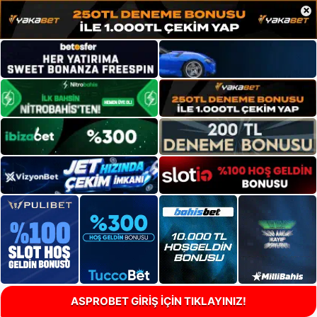
×
ASPROBET GİRİŞ İÇİN TIKLAYINIZ!