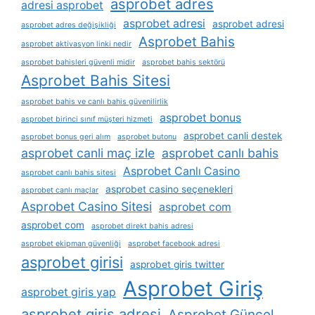
asprobet adres
adresi asprobet
asprobet adresi
asprobet adresi
asprobet adres değişikliği
Asprobet Bahis
asprobet aktivasyon linki nedir
asprobet bahisleri güvenli midir
asprobet bahis sektörü
Asprobet Bahis Sitesi
asprobet bahis ve canlı bahis güvenilirlik
asprobet bonus
asprobet birinci sınıf müşteri hizmeti
asprobet canli destek
asprobet bonus geri alım
asprobet butonu
asprobet canli maç izle
asprobet canlı bahis
Asprobet Canlı Casino
asprobet canlı bahis sitesi
asprobet casino seçenekleri
asprobet canlı maçlar
Asprobet Casino Sitesi
asprobet com
asprobet com
asprobet direkt bahis adresi
asprobet ekipman güvenliği
asprobet facebook adresi
asprobet girisi
asprobet giris twitter
Asprobet Giriş
asprobet giris yap
asprobet giriş adresi
Asprobet Güncel