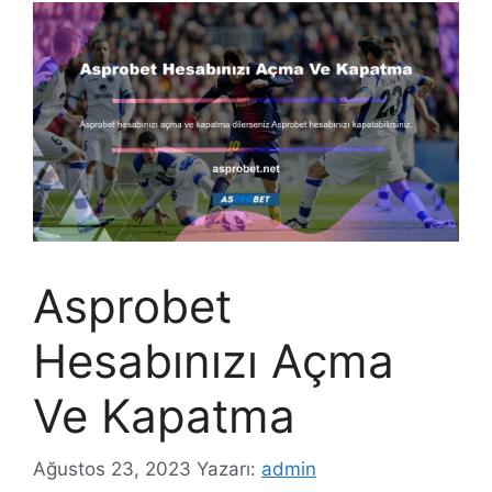
Asprobet
Hesabınızı Açma
Ve Kapatma
Ağustos 23, 2023
Yazarı:
admin