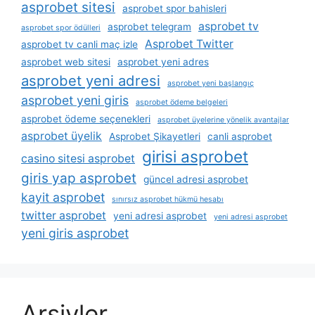
asprobet sitesi
asprobet spor bahisleri
asprobet tv
asprobet telegram
asprobet spor ödülleri
Asprobet Twitter
asprobet tv canli maç izle
asprobet web sitesi
asprobet yeni adres
asprobet yeni adresi
asprobet yeni başlangıç
asprobet yeni giris
asprobet ödeme belgeleri
asprobet ödeme seçenekleri
asprobet üyelerine yönelik avantajlar
asprobet üyelik
Asprobet Şikayetleri
canli asprobet
girisi asprobet
casino sitesi asprobet
giris yap asprobet
güncel adresi asprobet
kayit asprobet
sınırsız asprobet hükmü hesabı
twitter asprobet
yeni adresi asprobet
yeni adresi asprobet
yeni giris asprobet
Arşivler