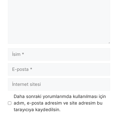
İsim
E-
posta
İnternet
sitesi
Daha sonraki yorumlarımda kullanılması için
adım, e-posta adresim ve site adresim bu
tarayıcıya kaydedilsin.