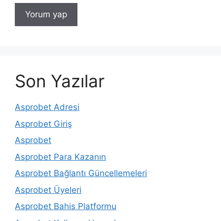
Son Yazılar
Asprobet Adresi
Asprobet Giriş
Asprobet
Asprobet Para Kazanın
Asprobet Bağlantı Güncellemeleri
Asprobet Üyeleri
Asprobet Bahis Platformu