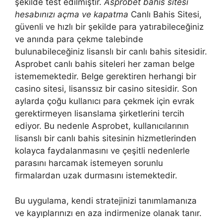
şekilde test edilmiştir.
Asprobet bahis sitesi
hesabınızı açma ve kapatma
Canlı Bahis Sitesi,
güvenli ve hızlı bir şekilde para yatırabileceğiniz
ve anında para çekme talebinde
bulunabileceğiniz lisanslı bir canlı bahis sitesidir.
Asprobet canlı bahis siteleri her zaman belge
istememektedir. Belge gerektiren herhangi bir
casino sitesi, lisanssız bir casino sitesidir. Son
aylarda çoğu kullanıcı para çekmek için evrak
gerektirmeyen lisanslama şirketlerini tercih
ediyor. Bu nedenle Asprobet, kullanıcılarının
lisanslı bir canlı bahis sitesinin hizmetlerinden
kolayca faydalanmasını ve çeşitli nedenlerle
parasını harcamak istemeyen sorunlu
firmalardan uzak durmasını istemektedir.
Bu uygulama, kendi stratejinizi tanımlamanıza
ve kayıplarınızı en aza indirmenize olanak tanır.