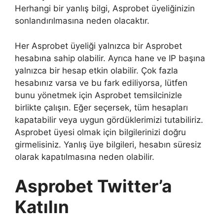
Herhangi bir yanlış bilgi, Asprobet üyeliğinizin
sonlandırılmasına neden olacaktır.
Her Asprobet üyeliği yalnızca bir Asprobet
hesabına sahip olabilir. Ayrıca hane ve IP başına
yalnızca bir hesap etkin olabilir. Çok fazla
hesabınız varsa ve bu fark ediliyorsa, lütfen
bunu yönetmek için Asprobet temsilcinizle
birlikte çalışın. Eğer seçersek, tüm hesapları
kapatabilir veya uygun gördüklerimizi tutabiliriz.
Asprobet üyesi olmak için bilgilerinizi doğru
girmelisiniz. Yanlış üye bilgileri, hesabın süresiz
olarak kapatılmasına neden olabilir.
Asprobet Twitter’a
Katılın