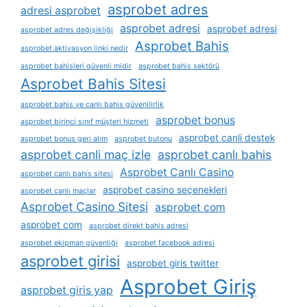
asprobet adres
adresi asprobet
asprobet adresi
asprobet adresi
asprobet adres değişikliği
Asprobet Bahis
asprobet aktivasyon linki nedir
asprobet bahisleri güvenli midir
asprobet bahis sektörü
Asprobet Bahis Sitesi
asprobet bahis ve canlı bahis güvenilirlik
asprobet bonus
asprobet birinci sınıf müşteri hizmeti
asprobet canli destek
asprobet bonus geri alım
asprobet butonu
asprobet canli maç izle
asprobet canlı bahis
Asprobet Canlı Casino
asprobet canlı bahis sitesi
asprobet casino seçenekleri
asprobet canlı maçlar
Asprobet Casino Sitesi
asprobet com
asprobet com
asprobet direkt bahis adresi
asprobet ekipman güvenliği
asprobet facebook adresi
asprobet girisi
asprobet giris twitter
Asprobet Giriş
asprobet giris yap