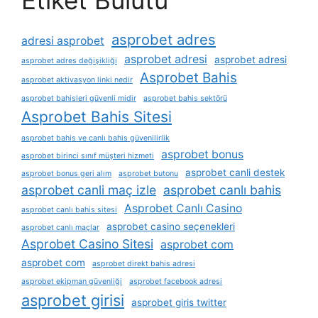
Etiket Bulutu
asprobet adres
adresi asprobet
asprobet adresi
asprobet adresi
asprobet adres değişikliği
Asprobet Bahis
asprobet aktivasyon linki nedir
asprobet bahisleri güvenli midir
asprobet bahis sektörü
Asprobet Bahis Sitesi
asprobet bahis ve canlı bahis güvenilirlik
asprobet bonus
asprobet birinci sınıf müşteri hizmeti
asprobet canli destek
asprobet bonus geri alım
asprobet butonu
asprobet canli maç izle
asprobet canlı bahis
Asprobet Canlı Casino
asprobet canlı bahis sitesi
asprobet casino seçenekleri
asprobet canlı maçlar
Asprobet Casino Sitesi
asprobet com
asprobet com
asprobet direkt bahis adresi
asprobet ekipman güvenliği
asprobet facebook adresi
asprobet girisi
asprobet giris twitter