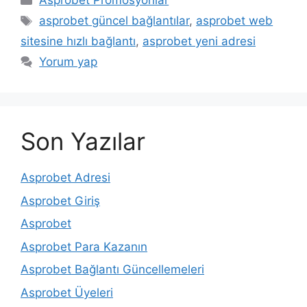
Asprobet Promosyonlar
Etiketler
asprobet güncel bağlantılar
,
asprobet web
sitesine hızlı bağlantı
,
asprobet yeni adresi
Yorum yap
Son Yazılar
Asprobet Adresi
Asprobet Giriş
Asprobet
Asprobet Para Kazanın
Asprobet Bağlantı Güncellemeleri
Asprobet Üyeleri