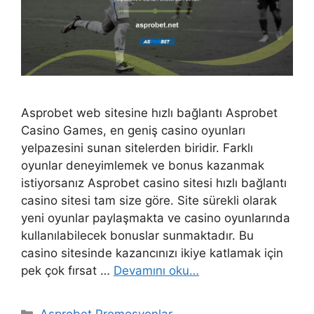
Asprobet web sitesine hızlı bağlantı Asprobet
Casino Games, en geniş casino oyunları
yelpazesini sunan sitelerden biridir. Farklı
oyunlar deneyimlemek ve bonus kazanmak
istiyorsanız Asprobet casino sitesi hızlı bağlantı
casino sitesi tam size göre. Site sürekli olarak
yeni oyunlar paylaşmakta ve casino oyunlarında
kullanılabilecek bonuslar sunmaktadır. Bu
casino sitesinde kazancınızı ikiye katlamak için
pek çok fırsat …
Devamını oku…
Kategoriler