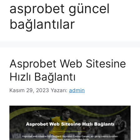
asprobet güncel
bağlantılar
Asprobet Web Sitesine
Hızlı Bağlantı
Kasım 29, 2023
Yazarı:
admin