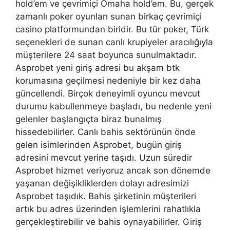
hold’em ve çevrimiçi Omaha hold’em. Bu, gerçek
zamanlı poker oyunları sunan birkaç çevrimiçi
casino platformundan biridir. Bu tür poker, Türk
seçenekleri de sunan canlı krupiyeler aracılığıyla
müşterilere 24 saat boyunca sunulmaktadır.
Asprobet yeni giriş adresi bu akşam btk
korumasına geçilmesi nedeniyle bir kez daha
güncellendi. Birçok deneyimli oyuncu mevcut
durumu kabullenmeye başladı, bu nedenle yeni
gelenler başlangıçta biraz bunalmış
hissedebilirler. Canlı bahis sektörünün önde
gelen isimlerinden Asprobet, bugün giriş
adresini mevcut yerine taşıdı. Uzun süredir
Asprobet hizmet veriyoruz ancak son dönemde
yaşanan değişikliklerden dolayı adresimizi
Asprobet taşıdık. Bahis şirketinin müşterileri
artık bu adres üzerinden işlemlerini rahatlıkla
gerçekleştirebilir ve bahis oynayabilirler. Giriş