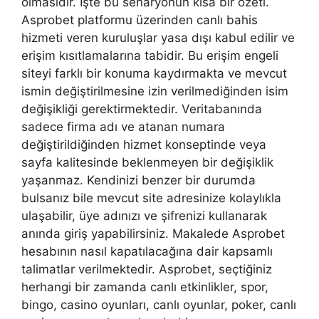
olmasıdır. İşte bu senaryonun kısa bir özeti.
Asprobet platformu üzerinden canlı bahis
hizmeti veren kuruluşlar yasa dışı kabul edilir ve
erişim kısıtlamalarına tabidir. Bu erişim engeli
siteyi farklı bir konuma kaydırmakta ve mevcut
ismin değiştirilmesine izin verilmediğinden isim
değişikliği gerektirmektedir. Veritabanında
sadece firma adı ve atanan numara
değiştirildiğinden hizmet konseptinde veya
sayfa kalitesinde beklenmeyen bir değişiklik
yaşanmaz. Kendinizi benzer bir durumda
bulsanız bile mevcut site adresinize kolaylıkla
ulaşabilir, üye adınızı ve şifrenizi kullanarak
anında giriş yapabilirsiniz. Makalede Asprobet
hesabının nasıl kapatılacağına dair kapsamlı
talimatlar verilmektedir. Asprobet, seçtiğiniz
herhangi bir zamanda canlı etkinlikler, spor,
bingo, casino oyunları, canlı oyunlar, poker, canlı