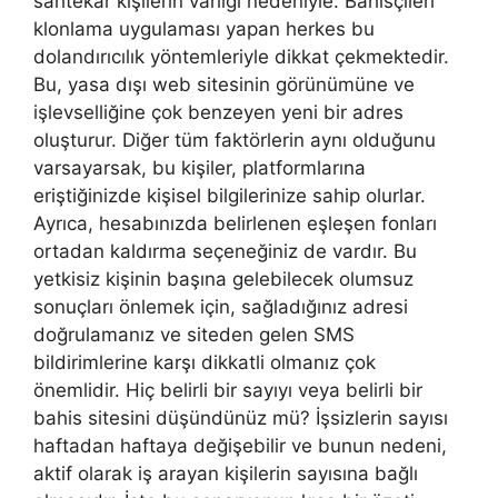
sahtekar kişilerin varlığı nedeniyle. Bahisçileri
klonlama uygulaması yapan herkes bu
dolandırıcılık yöntemleriyle dikkat çekmektedir.
Bu, yasa dışı web sitesinin görünümüne ve
işlevselliğine çok benzeyen yeni bir adres
oluşturur. Diğer tüm faktörlerin aynı olduğunu
varsayarsak, bu kişiler, platformlarına
eriştiğinizde kişisel bilgilerinize sahip olurlar.
Ayrıca, hesabınızda belirlenen eşleşen fonları
ortadan kaldırma seçeneğiniz de vardır. Bu
yetkisiz kişinin başına gelebilecek olumsuz
sonuçları önlemek için, sağladığınız adresi
doğrulamanız ve siteden gelen SMS
bildirimlerine karşı dikkatli olmanız çok
önemlidir. Hiç belirli bir sayıyı veya belirli bir
bahis sitesini düşündünüz mü? İşsizlerin sayısı
haftadan haftaya değişebilir ve bunun nedeni,
aktif olarak iş arayan kişilerin sayısına bağlı