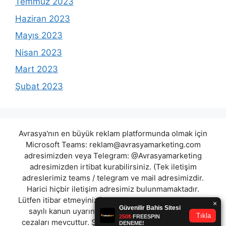
Temmuz 2023
Haziran 2023
Mayıs 2023
Nisan 2023
Mart 2023
Şubat 2023
Avrasya'nın en büyük reklam platformunda olmak için
Microsoft Teams:
reklam@avrasyamarketing.com
adresimizden veya Telegram: @Avrasyamarketing
adresimizden irtibat kurabilirsiniz. (Tek iletişim
adreslerimiz teams / telegram ve mail adresimizdir.
Harici hiçbir iletişim adresimiz bulunmamaktadır.
Lütfen itibar etmeyiniz.) Türkiye yasalarına göre 7258
sayılı kanun uyarınca yasa dışı bahis oynamanın
cezaları mevcuttur. Şu an bulunduğunuz site hiç bir