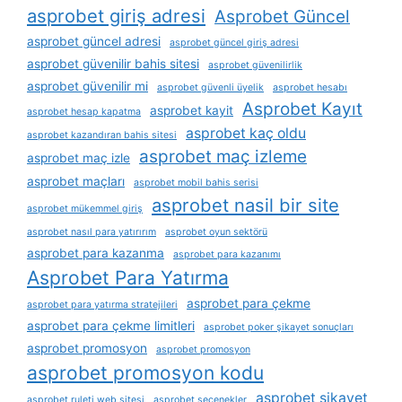
asprobet giriş adresi
Asprobet Güncel
asprobet güncel adresi
asprobet güncel giriş adresi
asprobet güvenilir bahis sitesi
asprobet güvenilirlik
asprobet güvenilir mi
asprobet güvenli üyelik
asprobet hesabı
Asprobet Kayıt
asprobet kayit
asprobet hesap kapatma
asprobet kaç oldu
asprobet kazandıran bahis sitesi
asprobet maç izleme
asprobet maç izle
asprobet maçları
asprobet mobil bahis serisi
asprobet nasil bir site
asprobet mükemmel giriş
asprobet nasıl para yatırırım
asprobet oyun sektörü
asprobet para kazanma
asprobet para kazanımı
Asprobet Para Yatırma
asprobet para çekme
asprobet para yatırma stratejileri
asprobet para çekme limitleri
asprobet poker şikayet sonuçları
asprobet promosyon
asprobet promosyon
asprobet promosyon kodu
asprobet sikayet
asprobet ruleti web sitesi
asprobet seçenekler